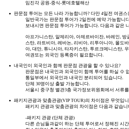
임진각 공원-중식-롯데호텔해산
판문점 투어는 모든 나라 가능합니까? 다만 4일전 여권스
일반국가는 판문점 투어가 2일전에 예약 가능합니다. 
보내시면 판문점 투어가 가능합니다. 다음과 같은 
아프가니스탄, 알제리아, 아제르바이잔, 바레인, 방글
스탄, 라트비아, 레바논, 리비아, 리투아니아, 몰도바
아, 대만, 튜니시아, 타자키스탄, 투르크메니스탄, 
여권또는 외국인 등록증이 필요합니다.
내국인이 외국인과 함께 판문점 관광을 할 수 있나요?
판문점은 내국인과 외국인이 함께 투어를 하실 수 
통일부에서 외국인과 내국인 분리되어 있습니다.
단체 30명이상 출발 가능합니다.
서울시 중구청 별관3층 국가정보위원회에서 서류를 
패키지관광과 맞춤관광(VIP TOUR)의 차이점은 무엇입니
패키지 관광과 맞춤관광의 차이점은 다음과 같습니
-패키지 관광 (단체 관광)
다른 손님들과같이 하는 단체 투어로서 정해진 시간