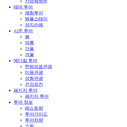
산업체방문
테마 투어
체험투어
템플스테이
성지순례
시즌 투어
봄
여름
가을
겨울
메디칼 투어
한방의료관광
미용관광
성형관광
건강검진
패키지 투어
패키지 투어
투어 정보
레스토랑
투어가이드
투어차량
쇼핑