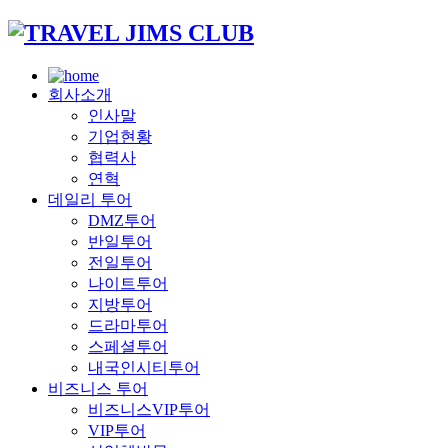
회사소개
인사말
기업현황
협력사
연혁
데일리 투어
DMZ투어
반일투어
전일투어
나이트투어
지방투어
드라마투어
스페셜투어
내국인시티투어
비즈니스 투어
비즈니스VIP투어
VIP투어