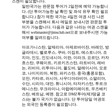
스캔이 필요합니다.
일반국가는 판문점 투어가 2일전에 예약 가능합니
다. (단 투어가능한 날 확인 및 좌석 유무 확인 필요
합니다.) 참가 제한 국가는 4일전 여권 사진 나온
부분을 스캔해서 회사 메일로 보내시면 판문점 투
어가 가능합니다. 다음과 같은 나라는 여권 스캔을
해서
webmaster@jimsclub.net
으로 보내주시면 가능
여부를 알려드립니다.
아프가니스탄, 알제리아, 아제르바이잔, 바레인, 방
글라데시, 벨로루스, 쿠바, 이집트, 에스토니아, 조
지아, 인도, 인도네시아, 이란, 이라크, 요르단, 카자
흐스탄, 쿠웨이트, 키르키즈스탄, 라트비아, 레바
논, 리비아, 리투아니아, 몰도바, 말레이시아, 모로
코, 나이지리아, 북한, 파키스탄, 중국(홍콩포함),
오만, 카타르, 러시아, 사우디아라비아, 소말리아,
수단, 시리아, 대만, 튜니시아, 타자키스탄, 투르크
메니스탄, 우크라이나, 아랍에미레이트, 우즈베키
스탄, 베트남, 예맨. 참고로 DMZ투어(제3땅굴 코
스)는 불가 국가가 없습니다. 단 투어당일 여권또
는 외국인 등록증이 필요합니다.