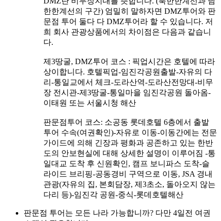
DMZ란 비무장지대를 뜻합니다. (북한한계선과 남
한한계선의 구간) 엄밀히 말하자면 DMZ투어와 판
문점 투어 둘다 다 DMZ투어라 할 수 있습니다. 저
희 회사 관광상품에서의 차이점은 다음과 같습니
다.
제3땅굴, DMZ투어 코스 : 픽업시간은 호텔에 따라
상이합니다. 호텔픽업-임진각공원출발-자유의 다
리-통일교에서 체크-도라산역-도라산전망대-비무
장 전시관-제3땅굴-통일마을 임진각공원 돌아옴-
이태원 또는 서울시청 해산
판문점투어 코스: 소공동 롯데호텔 6층에서 출발
투어 수속(여권확인)-자유로 이동-이동간에는 전문
가이드에 의해 긴장과 평화과 공존하고 있는 한반
도의 안보현실에 대해 상세한 설명이 이루어짐 -통
일대교 도착 후 신원확인, 캠프 보니파스 도착-슬
라이드 브리핑-공동경비 구역으로 이동, JSA 경내
관광(자유의 집, 본회담장, 제3초소, 돌아오지 않는
다리 등)-임진각 공원-중식-롯데호텔해산
판문점 투어는 모든 나라 가능합니까? 다만 4일전 여권