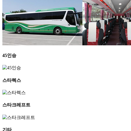
45인승
스타렉스
스타크레프트
기타