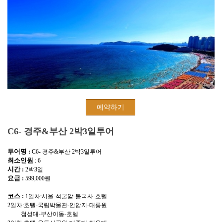
예약하기
C6- 경주&부산 2박3일투어
투어명 :
C6- 경주&부산 2박3일투어
최소인원
: 6
시간 :
2박3일
요금 :
599,000원
코스 :
1일차:서울-석굴암-불국사-호텔
2일차:호텔-국립박물관-안압지-대릉원
첨성대-부산이동-호텔