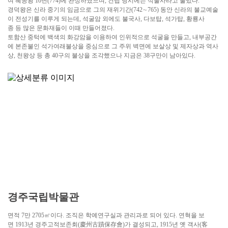
여 혜공왕 10년(774)에 완성하였으며, 건립 당시에는 석불사라고 불렀다.
경덕왕은 신라 중기의 임금으로 그의 재위기간(742∼765) 동안 신라의 불교예술
이 전성기를 이루게 되는데, 석굴암 외에도 불국사, 다보탑, 석가탑, 황룡사
종 등 많은 문화재들이 이때 만들어졌다.
토함산 중턱에 백색의 화강암을 이용하여 인위적으로 석굴을 만들고, 내부공간
에 본존불인 석가여래불상을 중심으로 그 주위 벽면에 보살상 및 제자상과 역사
상, 천왕상 등 총 40구의 불상을 조각했으나 지금은 38구만이 남아있다.
경주국립박물관
면적 7만 2705㎡이다. 조직은 학예연구실과 관리과로 되어 있다. 연혁을 보
면 1913년 경주고적보존회(慶州古蹟保存會)가 결성되고, 1915년 옛 객사(客