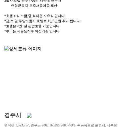
3일차:호텔-용두산공원-태종대-해운대
연합군묘지-오후서울이동 해산
*호텔조식 포함,중,석식은 자유식 입니다.
*금,토,일 주말포함시 호텔료 1인3만원 추가 됩니다.
*호텔은 2인1실 관광호텔 기준입니다
*투어는 서울도착후 해산기준 입니다
경주시
면적은 1,323.7㎢, 인구는 28만 1662명(2003)이다. 북동쪽으로 포항시, 서쪽으