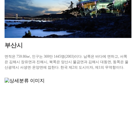
부산시
면적은 759.86㎢, 인구는 369만 1445명(2003)이다. 남쪽은 바다에 면하고, 서쪽
은 김해시 장유면과 진해시, 북쪽은 양산시 물금면과 김해시 대동면, 동쪽은 울
산광역시 서생면·온양면에 접한다. 한국 제2의 도시이자, 제1의 무역항이다.