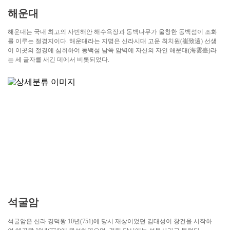
해운대
해운대는 국내 최고의 사빈해안 해수욕장과 동백나무가 울창한 동백섬이 조화
를 이루는 절경지이다. 해운대라는 지명은 신라시대 고운 최치원(崔致遠) 선생
이 이곳의 절경에 심취하여 동백섬 남쪽 암벽에 자신의 자인 해운대(海雲臺)라
는 세 글자를 새긴 데에서 비롯되었다.
석굴암
석굴암은 신라 경덕왕 10년(751)에 당시 재상이었던 김대성이 창건을 시작하