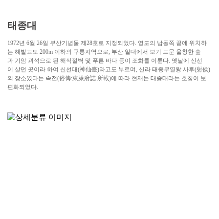
태종대
1972년 6월 26일 부산기념물 제28호로 지정되었다. 영도의 남동쪽 끝에 위치하
는 해발고도 200m 이하의 구릉지역으로, 부산 일대에서 보기 드문 울창한 숲
과 기암 괴석으로 된 해식절벽 및 푸른 바다 등이 조화를 이룬다. 옛날에 신선
이 살던 곳이라 하여 신선대(神仙臺)라고도 부르며, 신라 태종무열왕 사후(射侯)
의 장소였다는 속전(俗傳:東萊府誌 所載)에 따라 현재는 태종대라는 호칭이 보
편화되었다.