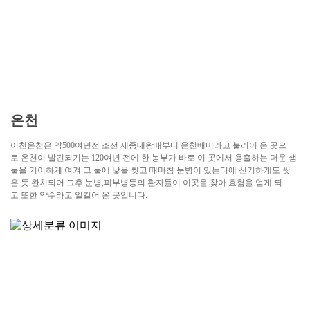
온천
이천온천은 약500여년전 조선 세종대왕때부터 온천배미라고 불리어 온 곳으
로 온천이 발견되기는 120여년 전에 한 농부가 바로 이 곳에서 용출하는 더운 샘
물을 기이하게 여겨 그 물에 낯을 씻고 때마침 눈병이 있는터에 신기하게도 씻
은 듯 완치되어 그후 눈병,피부병등의 환자들이 이곳을 찾아 효험을 얻게 되
고 또한 약수라고 일컬어 온 곳입니다.