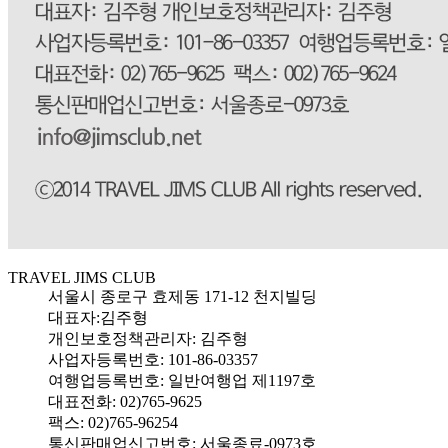
- 그러나 예외 사항에서도 관계법령에 의하거나 수사기관의 요청
에 의해 정보를 제공한 경우에는 이를 당사자에게 고지하는 것을 
원칙으로 운영하고 있습니다. 법률상의 근거에 의해 부득이하게 
고지를 하지 못할 수도 있습니다. 본래의 수집목적 및 이용목적
에 반하여 무분별하게 정보가 제공되지 않도록 최대한 노력하겠
습니다.

 5. 개인정보수집에 대한 동의 

당사는 고객님이 예약시 개인정보취급방침 「동의」를 체크하면 
개인정보 수집에 대해 동의한 것과 동일시합니다. 

 6. 개인정보의 수집, 이용, 제공에 대한 동의 철회 

상품예약시 고객님께서 제공한 개인정보와 동의하신 내용은 예약
취소시 철회된 것으로 간주하며 개인 정보관리 담당자에게 전화, 
E-mail등으로 연락하시면 개인정보의 삭제 등 필요한 조치를 하
겠습니다. 

TRAVEL JIMS CLUB
서울시 종로구 효제동 171-12 천지빌딩
 7. 쿠키운영에 관한 사항 

대표자:김주형
당사는 귀하의 정보를 수시로 저장하고 찾아내는 쿠키(Cookie)
개인보호정책관리자: 김주형
를 운용합니다. 쿠키란 당사의 웹사이트를 운영하는데 이용되는 
사업자등록번호: 101-86-03357
서버가 귀하의 브라우저에 보내는 아주 작은 텍스트 파일로서 이
용자의 컴퓨터 하드디스크에 저장되며, 이는 이용자의 방문형태, 
여행업등록번호: 일반여행업 제1197호
이용형태 등을 파악하여 더욱 편리한 서비스를 만들어 제공할 수 
대표전화: 02)765-9625
있도록 하는데 목적이 있습니다. 이용자는 웹브라우저에서 옵션
팩스: 02)765-96254
을 설정함으로서 모든 쿠키를 허용할 수도 있고, 매번 확인을 거
통신판매업신고번호: 서울종료-0973호