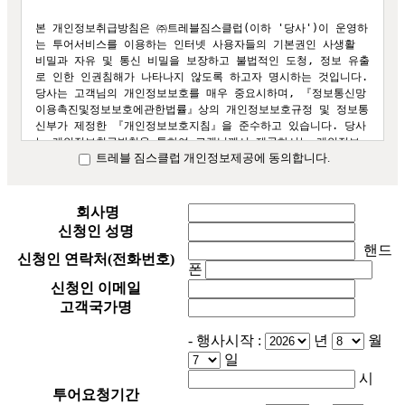
본 개인정보취급방침은 ㈜트레블짐스클럽(이하 '당사')이 운영하
는 투어서비스를 이용하는 인터넷 사용자들의 기본권인 사생활 
비밀과 자유 및 통신 비밀을 보장하고 불법적인 도청, 정보 유출
로 인한 인권침해가 나타나지 않도록 하고자 명시하는 것입니다. 
당사는 고객님의 개인정보보호를 매우 중요시하며, 『정보통신망
이용촉진및정보보호에관한법률』상의 개인정보보호규정 및 정보통
신부가 제정한 『개인정보보호지침』을 준수하고 있습니다. 당사
는 개인정보취급방침을 통하여 고객님께서 제공하시는 개인정보
트레블 짐스클럽 개인정보제공에 동의합니다.
가 어떠한 용도와 방식으로 이용되고 있으며 개인정보보호를 위
해 어떠한 조치가 취해지고 있는지 알려드립니다. 

 1. 개인 정보의 수집 목적 및 이용 목적 

회사명
고객님께서 예약하신 여행상품 예약을 처리하기 위한 최소한의 
신청인 성명
정보를 필수 사항으로 수집합니다. 제공하신 모든 정보는 상기 
핸드
목적에 필요한 용도 이외로는 사용되지 않으며 수집 정보의 범위
신청인 연락처(전화번호)
폰
나 사용 목적, 용도가 변경될 시에는 반드시 고객님께 사전 동의
신청인 이메일
를 구할 것입니다. 

고객국가명
 2. 개인 정보 수집 항목 

당사가 여행 서비스 제공을 위해 제공 받는 항목과 목적은 다음
- 행사시작 :
년
월
과 같습니다.

일
-회원인식 및 예약시 여행자 보험가입의 목적: 이름, 주민등록번
시
호, 주소

투어요청기간
-예약내역의 확인 및 상담 목적: 전화번호, E-mail주소, 핸드