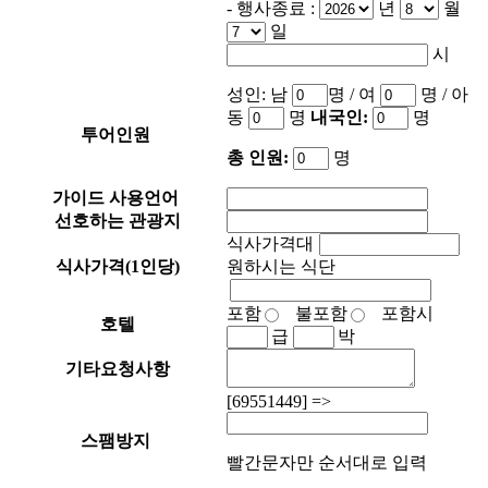
- 행사종료 :
년
월
폰번호, 기타 연락처

일
고객님이 당사에 제공하는 개인정보는 예약서비스를 받는 동안 
시
예약기록과 함께 보유하며 예약서비스 제공을 위해서만 이용하게 
됩니다. 

성인:
남
명 / 여
명
/ 아
 3. 개인정보의 이용기간 및 보유기간 

동
명
내국인:
명
투어인원
고객님의 개인정보는 다음과 같이 개인정보의 수집목적 또는 제
공받은 목적이 달성되면 파기됩니다. 단, 상법 등 관련법령의 규
총 인원:
명
정에 의하여 다음과 같이 거래 관련 권리 의무 관계의 확인 등을 
이유로 일정 기간 보유하여야 할 필요가 있을 경우에는 일정기간 
가이드 사용언어
보유합니다. 

선호하는 관광지
- 계약 또는 청약철회 등에 관한 기록 : 5년 

식사가격대
- 대금결제 및 재화 등의 공급에 관한 기록 : 5년 

식사가격(1인당)
원하시는 식단
- 소비자의 불만 또는 분쟁처리에 관한 기록 : 3년 

 4. 개인정보 제공 및 공유 

포함
불포함
포함시
호텔
원칙적으로 당사는 고객님의 개인정보를 서비스와 무관한 타 기
급
박
업, 기관에 공개하지 않습니다. 다만, 고객님의 개인정보를 공유
기타요청사항
하는 경우 다음과 같습니다. 

- 항공기 탑승, 선박승선, 렌터카 대여, 호텔 숙박 등을 위해 
[
6
955
1
4
4
9
] =>
국내외 항공사나, 해운업체, 렌터카, 호텔 업체에 제공됩니다. 

- 당사는 여행자의 개인정보를 활용하여 고객님을 위한 맞춤서비
스팸방지
스, 커뮤니티서비스, 모바일서비스 등을 제공할 수 있습니다.

빨간문자만 순서대로 입력
- 여행자보험에 가입하는 경우 해당 보험사에 제공됩니다. 

- 당사는 새로운 기술개발이나 보다 나은 서비스의 제공을 위하