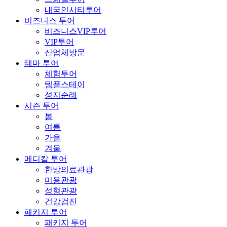
내국인시티투어
비즈니스 투어
비즈니스VIP투어
VIP투어
산업체방문
테마 투어
체험투어
템플스테이
성지순례
시즌 투어
봄
여름
가을
겨울
메디칼 투어
한방의료관광
미용관광
성형관광
건강검진
패키지 투어
패키지 투어