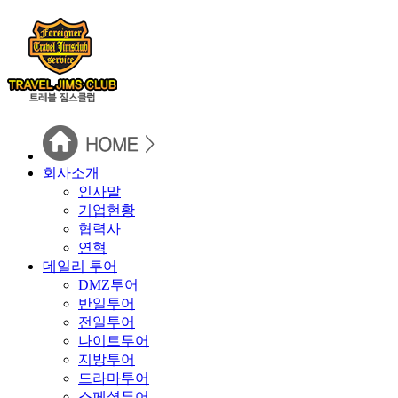
회사소개
인사말
기업현황
협력사
연혁
데일리 투어
DMZ투어
반일투어
전일투어
나이트투어
지방투어
드라마투어
스페셜투어