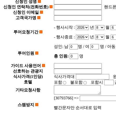
신청인 성명
신청인 연락처(전화번호)
핸드
 3. 개인정보의 이용기간 및 보유기간 

신청인 이메일
고객님의 개인정보는 다음과 같이 개인정보의 수집목적 또는 제공받은 목
고객국가명
야 할 필요가 있을 경우에는 일정기간 보유합니다. 

- 계약 또는 청약철회 등에 관한 기록 : 5년 

- 행사시작 :
년
월
- 대금결제 및 재화 등의 공급에 관한 기록 : 5년 

투어요청기간
- 소비자의 불만 또는 분쟁처리에 관한 기록 : 3년 

- 행사종료 :
년
월
 4. 개인정보 제공 및 공유 

원칙적으로 당사는 고객님의 개인정보를 서비스와 무관한 타 기업, 기관
성인:
남
명 / 여
명
/ 아
- 항공기 탑승, 선박승선, 렌터카 대여, 호텔 숙박 등을 위해 국내외 
투어인원
- 당사는 여행자의 개인정보를 활용하여 고객님을 위한 맞춤서비스, 커
총 인원:
명
- 여행자보험에 가입하는 경우 해당 보험사에 제공됩니다. 

- 당사는 새로운 기술개발이나 보다 나은 서비스의 제공을 위하여 이용
가이드 사용언어
떤 정보가 왜 필요한지, 그리고 언제까지 어떻게 보호되고 관리되는지 
선호하는 관광지
식사가격(1인당)
식사가격대
이외에는 아래의 경우에 준합니다. 

호텔
포함
불포함
포함시
- 관계법령에 의하여 수사상의 목적으로 관계기관으로부터의 요구가 있을
- 통계작성학술연구나 시장조사를 위하여 특정 개인을 식별할 수 없는 
기타요청사항
- 기타 관계법령에서 정한 절차에 따른 요청이 있는 경우 

- 문화관광부 인증 우수상품에 관한 해당 관련기관의 요청이 있는 경우

[
30
7
9
3
7
6
6
] =>
- 서비스 제공에 따른 요금정산을 위하여 필요한 경우

스팸방지
- 홈페이지에 게시한  이용 약관 또는 운영원칙을 위반한 경우

빨간문자만 순서대로 입력
- 투어서비스를 이용하여 타인에게 정신적, 물질적 피해를 줌으로써 그
- 캠페인 프로모션 및 각종 이벤트나 기획전으로 발생되는 경품 당첨 