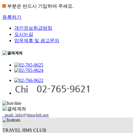
우

부분은 반드시 기입하여 주세요.
- 그러나 예외 사항에서도 관계법령에 의하거나 수사기관의 요청에 의해
습니다. 본래의 수집목적 및 이용목적에 반하여 무분별하게 정보가 제공
등록하기
 5. 개인정보수집에 대한 동의 

개인정보취급방침
당사는 고객님이 예약시 개인정보취급방침 「동의」를 체크하면 개인정보 
오시는길
업무제휴 및 광고문의
 6. 개인정보의 수집, 이용, 제공에 대한 동의 철회 

상품예약시 고객님께서 제공한 개인정보와 동의하신 내용은 예약취소시 철
 7. 쿠키운영에 관한 사항 

당사는 귀하의 정보를 수시로 저장하고 찾아내는 쿠키(Cookie)를 
저장되며, 이는 이용자의 방문형태, 이용형태 등을 파악하여 더욱 편리
확인을 거치거나, 모든 쿠키의 저장을 거부할 수도 있습니다. 

 9. 개인정보보호를 위한 관리대책 

a.기술적 대책 

당사는 귀하의 개인정보를 취급함에 있어 개인정보가 분실, 도난, 누출
- 귀하의 개인정보는 비밀번호에 의해 보호되며 파일 및 전송데이터를 암
- 당사는 백신프로그램을 이용하여 컴퓨터바이러스에 의한 피해를 방지
mail: info@jimsclub.net
써 개인정보가 침해되는 것을 방지하고 있습니다. 

- 당사는 암호알고리즘을 이용하여 네트워크 상의 개인정보를 안전하게 전송
- 해킹 등 외부침입에 대비하여 각 서버마다 침입차단시스템 및 취약점
TRAVEL JIMS CLUB