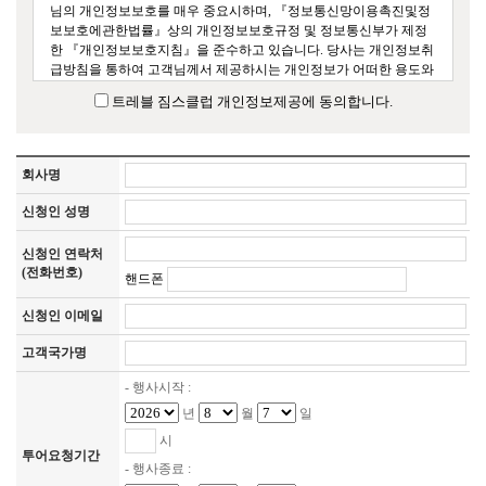
님의 개인정보보호를 매우 중요시하며, 『정보통신망이용촉진및정
보보호에관한법률』상의 개인정보보호규정 및 정보통신부가 제정
한 『개인정보보호지침』을 준수하고 있습니다. 당사는 개인정보취
급방침을 통하여 고객님께서 제공하시는 개인정보가 어떠한 용도와 
방식으로 이용되고 있으며 개인정보보호를 위해 어떠한 조치가 취
트레블 짐스클럽 개인정보제공에 동의합니다.
해지고 있는지 알려드립니다. 

 1. 개인 정보의 수집 목적 및 이용 목적 

고객님께서 예약하신 여행상품 예약을 처리하기 위한 최소한의 정
회사명
보를 필수 사항으로 수집합니다. 제공하신 모든 정보는 상기 목적에 
필요한 용도 이외로는 사용되지 않으며 수집 정보의 범위나 사용 목
신청인 성명
적, 용도가 변경될 시에는 반드시 고객님께 사전 동의를 구할 것입니
다. 

신청인 연락처
(전화번호)
핸드폰
 2. 개인 정보 수집 항목 

당사가 여행 서비스 제공을 위해 제공 받는 항목과 목적은 다음과 같
신청인 이메일
습니다.

-회원인식 및 예약시 여행자 보험가입의 목적: 이름, 주민등록번호, 
고객국가명
주소

-예약내역의 확인 및 상담 목적: 전화번호, E-mail주소, 핸드폰번호, 
- 행사시작 :
기타 연락처

년
월
일
고객님이 당사에 제공하는 개인정보는 예약서비스를 받는 동안 예
약기록과 함께 보유하며 예약서비스 제공을 위해서만 이용하게 됩
시
투어요청기간
니다. 

- 행사종료 :