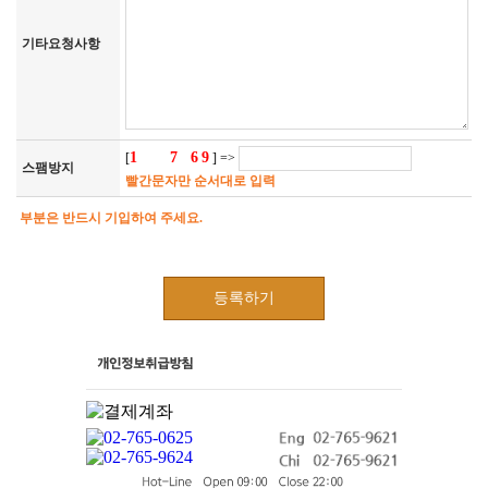
하거나 공유하지 않습니다.

기타요청사항
이외에는 아래의 경우에 준합니다. 

- 관계법령에 의하여 수사상의 목적으로 관계기관으로부터의 요구
가 있을 경우 

- 통계작성학술연구나 시장조사를 위하여 특정 개인을 식별할 수 없
는 형태로 광고주협력사나 연구단체 등에 제공하는 경우 

- 기타 관계법령에서 정한 절차에 따른 요청이 있는 경우 

1
7
6
9
[
348
1
] =>
스팸방지
- 문화관광부 인증 우수상품에 관한 해당 관련기관의 요청이 있는 경
빨간문자만 순서대로 입력
우

- 서비스 제공에 따른 요금정산을 위하여 필요한 경우

부분은 반드시 기입하여 주세요.
- 홈페이지에 게시한  이용 약관 또는 운영원칙을 위반한 경우

- 투어서비스를 이용하여 타인에게 정신적, 물질적 피해를 줌으로써 
그에 대한 법적인 조치를 취하기 위하여 개인정보를 공개해야 한다
고 판단되는 충분한 근거가 있는 경우

등록하기
- 캠페인 프로모션 및 각종 이벤트나 기획전으로 발생되는 경품 당첨 
등의 서비스를 위하여 위탁업체로 정보를 제공할 수 있으며, 이때 필
요한 정보의 종류 및 이용 용도, 기간 등을 명시하여 고객의 사전동
의를 받는 경우

- 그러나 예외 사항에서도 관계법령에 의하거나 수사기관의 요청에 
의해 정보를 제공한 경우에는 이를 당사자에게 고지하는 것을 원칙
으로 운영하고 있습니다. 법률상의 근거에 의해 부득이하게 고지를 
하지 못할 수도 있습니다. 본래의 수집목적 및 이용목적에 반하여 무
분별하게 정보가 제공되지 않도록 최대한 노력하겠습니다.
