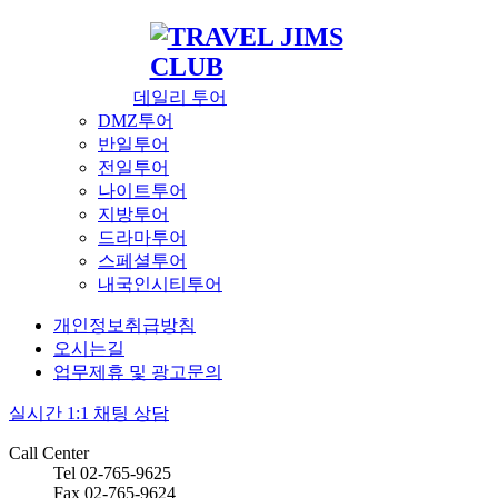
데일리 투어
DMZ투어
반일투어
전일투어
나이트투어
지방투어
드라마투어
스페셜투어
내국인시티투어
개인정보취급방침
오시는길
업무제휴 및 광고문의
실시간 1:1 채팅 상담
Call Center
Tel 02-765-9625
Fax 02-765-9624