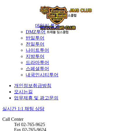
데일리 투어
DMZ투어
반일투어
전일투어
나이트투어
지방투어
드라마투어
스페셜투어
내국인시티투어
개인정보취급방침
오시는길
업무제휴 및 광고문의
실시간 1:1 채팅 상담
Call Center
Tel 02-765-9625
Fax 02-765-9624