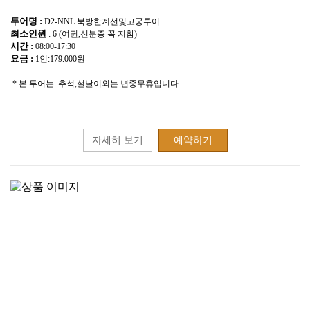
투어명 :
D2-NNL 북방한계선및고궁투어
최소인원
: 6 (여권,신분증 꼭 지참)
시간 :
08:00-17:30
요금 :
1인:179.000원
* 본 투어는 추석,설날이외는 년중무휴입니다.
자세히 보기
예약하기