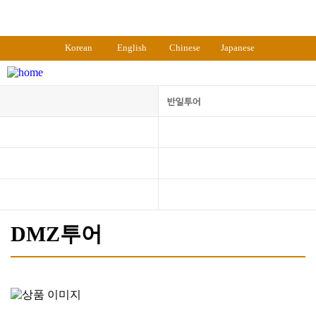
Korean
English
Chinese
Japanese
DMZ투어