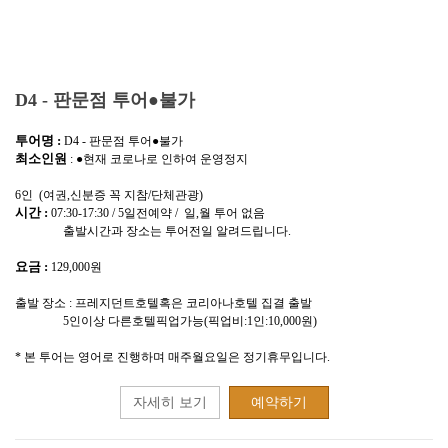
D4 - 판문점 투어●불가
투어명 :
D4 - 판문점 투어●불가
최소인원
: ●현재 코로나로 인하여 운영정지
6인 (여권,신분증 꼭 지참/단체관광)
시간 :
07:30-17:30 / 5일전예약 / 일,월 투어 없음
출발시간과 장소는 투어전일 알려드립니다.
요금 :
129,000원
출발 장소 : 프레지던트호텔혹은 코리아나호텔 집결 출발
5인이상 다른호텔픽업가능(픽업비:1인:10,000원)
* 본 투어는 영어로 진행하며 매주월요일은 정기휴무입니다.
자세히 보기
예약하기