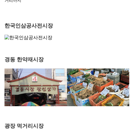
거리까지
한국인삼공사전시장
경동 한약재시장
광장 먹거리시장