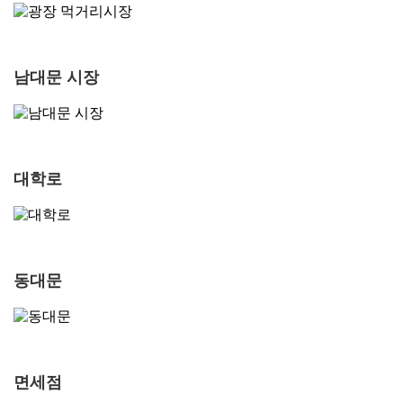
남대문 시장
대학로
동대문
면세점